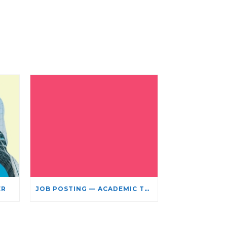
ER
JOB POSTING — ACADEMIC TEACHING STAFF- LIMITED TERM APPOINTMENT: RELIGIOUS STUDIES