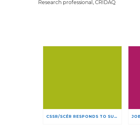
Research professional, CRIDAQ
CSSR/SCÉR RESPONDS TO SUSPENSION OF ADMISSIONS IN YORK UNIVERSITY’S RELIGIOUS STUDIES PROGRAM