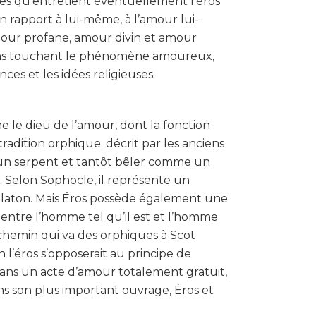
es qu’entretient éventuellement l’éros
on rapport à lui-même, à l’amour lui-
amour profane, amour divin et amour
xions touchant le phénomène amoureux,
ces et les idées religieuses.
 le dieu de l’amour, dont la fonction
tradition orphique; décrit par les anciens
 un serpent et tantôt bêler comme un
l. Selon Sophocle, il représente un
t Platon. Mais Éros possède également une
 entre l’homme tel qu’il est et l’homme
un chemin qui va des orphiques à Scot
 l’éros s’opposerait au principe de
in dans un acte d’amour totalement gratuit,
ns son plus important ouvrage, Éros et