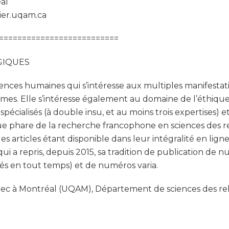
al
ier.uqam.ca
==========================
OGIQUES
es humaines qui s’intéresse aux multiples manifestatio
s. Elle s’intéresse également au domaine de l’éthique. L
pécialisés (à double insu, et au moins trois expertises)
e phare de la recherche francophone en sciences des r
s articles étant disponible dans leur intégralité en ligne 
qui a repris, depuis 2015, sa tradition de publication d
tés en tout temps) et de numéros varia.
 à Montréal (UQAM), Département de sciences des relig