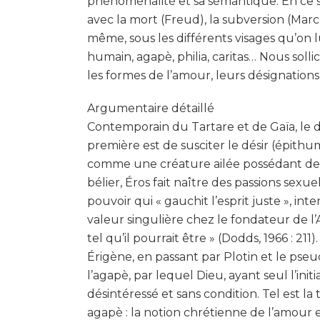
phénoménalité et sa sémantique. En ce s
avec la mort (Freud), la subversion (Marcu
même, sous les différents visages qu’on 
humain, agapè, philia, caritas… Nous so
les formes de l’amour, leurs désignations,
Argumentaire détaillé
Contemporain du Tartare et de Gaïa, le d
première est de susciter le désir (épithum
comme une créature ailée possédant deu
bélier, Éros fait naître des passions sex
pouvoir qui « gauchit l’esprit juste », 
valeur singulière chez le fondateur de l
tel qu’il pourrait être » (Dodds, 1966 : 21
Érigène, en passant par Plotin et le pseu
l’agapè, par lequel Dieu, ayant seul l’ini
désintéressé et sans condition. Tel est 
agapè : la notion chrétienne de l’amour 