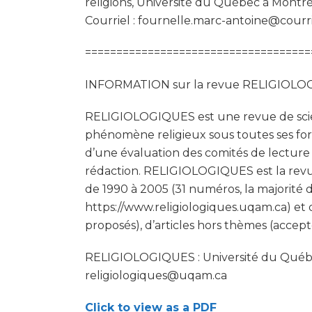
religions, Université du Québec à Montré
Courriel : fournelle.marc-antoine@courr
====================================
INFORMATION sur la revue RELIGIOL
RELIGIOLOGIQUES est une revue de scienc
phénomène religieux sous toutes ses forme
d’une évaluation des comités de lecture s
rédaction. RELIGIOLOGIQUES est la revu
de 1990 à 2005 (31 numéros, la majorité de
https://www.religiologiques.uqam.ca) et 
proposés), d’articles hors thèmes (accep
RELIGIOLOGIQUES : Université du Québec
religiologiques@uqam.ca
Click to view as a PDF