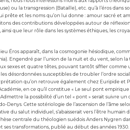
ens, nous nous intéressons moins aux rapports théoriqu
se) ou la transgression (Bataille), etc. qu’à l’éros dans s
lui prête et les noms qu’on lui donne : amour sacré et 
llicitons des contributions développées autour de réfle
 ainsi que leur rôle dans les systèmes éthiques, les croyan
ieu Éros apparaît, dans la cosmogonie hésiodique, comme
ia). Engendré par l’union de la nuit et du vent, selon la 
x sexes et quatre têtes, pouvant tantôt siffler comme
uelles désordonnées susceptibles de troubler l’ordre socia
interprétation qu’on retrouve également chez Euripide e
’Académie, en ce qu’il constitue « Le seul pont empirique
1). Admettre la possibilité d’un tel « pont » serait suivre 
do-Denys. Cette sotériologie de l’ascension de l’âme selon
tiative du salut individuel, s’abaisserait vers l’être huma
la thèse centrale du théologien suédois Anders Nygren da
et ses transformations, publié au début des années 1930.