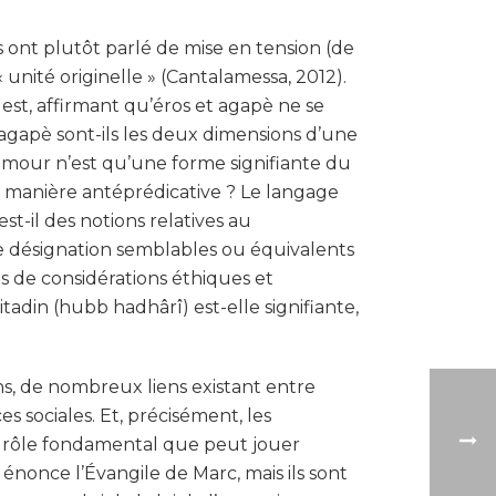
s ont plutôt parlé de mise en tension (de
unité originelle » (Cantalamessa, 2012).
est, affirmant qu’éros et agapè ne se
 agapè sont-ils les deux dimensions d’une
amour n’est qu’une forme signifiante du
ne manière antéprédicative ? Le langage
st-il des notions relatives au
 désignation semblables ou équivalents
ls de considérations éthiques et
adin (hubb hadhârî) est-elle signifiante,
ns, de nombreux liens existant entre
 sociales. Et, précisément, les
du rôle fondamental que peut jouer
, énonce l’Évangile de Marc, mais ils sont