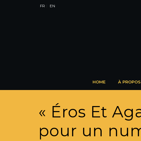
FR
EN
HOME
À PROPOS
« Éros Et Ag
pour un num