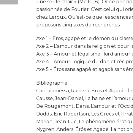
une seule chair » (Mc 10, 8). Or ce princip
passionnée de Fourier. C’est celui qui ori
chez Leroux. Qu’est-ce que les sciences d
proposons cinq axes de recherches :
Axe 1 – Éros, agapè et le démon du clas
Axe 2 – L’amour dans la religion et pour l
Axe 3 – Amour et légalisme : loi d’amour 
Axe 4 – Amour, logique du don et récipro
Axe 5 – Éros sans agapè et agapè sans ér
Bibliographie :
Cantalamessa, Raniero, Éros et Agapè : le
Causse, Jean-Daniel, La haine et l’amour 
De Rougemont, Denis, L’amour et l’Occiden
Dodds, Eric Robertson, Les Grecs et l’irrat
Marion, Jean-Luc, Le phénomène érotique,
Nygren, Anders, Érôs et Agapè. La notion 