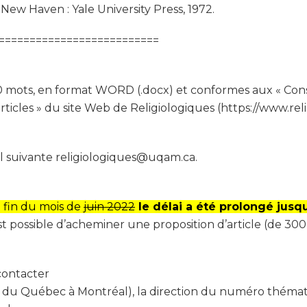
 New Haven : Yale University Press, 1972.
==========================
00 mots, en format WORD (.docx) et conformes aux « Cons
articles » du site Web de Religiologiques (https://www.re
iel suivante religiologiques@uqam.ca.
 fin du mois de
juin 2022
le délai a été prolongé jus
st possible d’acheminer une proposition d’article (de 30
contacter
é du Québec à Montréal), la direction du numéro théma