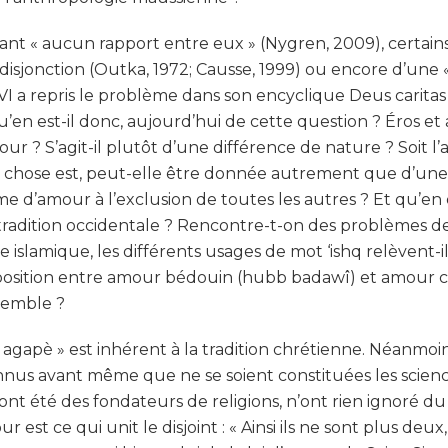
yant « aucun rapport entre eux » (Nygren, 2009), certain
sjonction (Outka, 1972; Causse, 1999) ou encore d’une « 
 a repris le problème dans son encyclique Deus caritas 
’en est-il donc, aujourd’hui de cette question ? Éros et
? S’agit-il plutôt d’une différence de nature ? Soit l’
cette chose est, peut-elle être donnée autrement que d’u
orme d’amour à l’exclusion de toutes les autres ? Et qu’en e
dition occidentale ? Rencontre-t-on des problèmes de
 islamique, les différents usages de mot ‘ishq relèvent-i
position entre amour bédouin (hubb badawî) et amour cit
semble ?
 agapè » est inhérent à la tradition chrétienne. Néanmoi
nnus avant même que ne se soient constituées les sciences
 ont été des fondateurs de religions, n’ont rien ignoré 
est ce qui unit le disjoint : « Ainsi ils ne sont plus deux