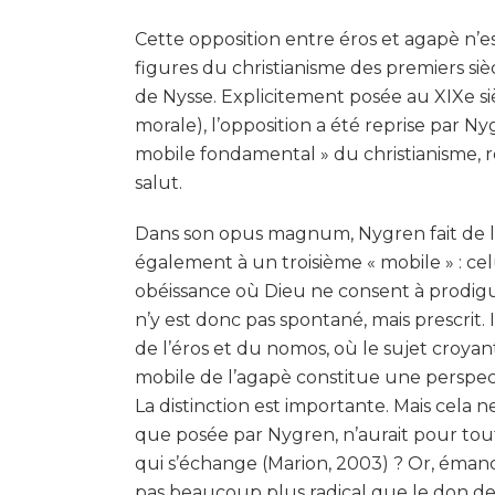
Cette opposition entre éros et agapè n’es
figures du christianisme des premiers s
de Nysse. Explicitement posée au XIXe s
morale), l’opposition a été reprise par Ny
mobile fondamental » du christianisme, 
salut.
Dans son opus magnum, Nygren fait de l’a
également à un troisième « mobile » : celu
obéissance où Dieu ne consent à prodig
n’y est donc pas spontané, mais prescrit. I
de l’éros et du nomos, où le sujet croyant
mobile de l’agapè constitue une perspecti
La distinction est importante. Mais cela n
que posée par Nygren, n’aurait pour tou
qui s’échange (Marion, 2003) ? Or, émanci
pas beaucoup plus radical que le don de