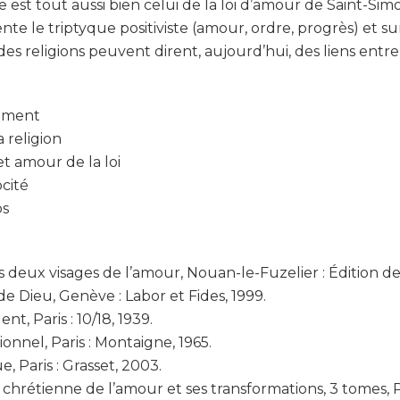
e est tout aussi bien celui de la loi d’amour de Saint-Simo
ente le triptyque positiviste (amour, ordre, progrès) et su
es religions peuvent dirent, aujourd’hui, des liens entr
sement
a religion
et amour de la loi
cité
os
s deux visages de l’amour, Nouan-le-Fuzelier : Édition de
de Dieu, Genève : Labor et Fides, 1999.
t, Paris : 10/18, 1939.
ionnel, Paris : Montaigne, 1965.
 Paris : Grasset, 2003.
chrétienne de l’amour et ses transformations, 3 tomes, Pa