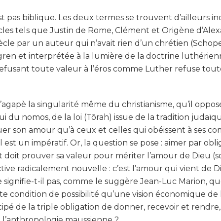
t pas biblique. Les deux termes se trouvent d’ailleurs in
iècles tels que Justin de Rome, Clément et Origène d’Al
iècle par un auteur qui n’avait rien d’un chrétien (Sch
gren et interprétée à la lumière de la doctrine luthérienn
refusant toute valeur à l’éros comme Luther refuse to
gapè la singularité même du christianisme, qu’il oppose
i du nomos, de la loi (Tōrah) issue de la tradition judaïqu
uer son amour qu’à ceux et celles qui obéissent à ses 
l est un impératif. Or, la question se pose : aimer par obli
 doit prouver sa valeur pour mériter l’amour de Dieu (soit
ve radicalement nouvelle : c’est l’amour qui vient de Di
e signifie-t-il pas, comme le suggère Jean-Luc Marion, que
te condition de possibilité qu’une vision économique d
pé de la triple obligation de donner, recevoir et rendre
 l’anthropologie maussienne ?