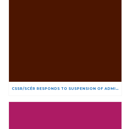
CSSR/SCÉR RESPONDS TO SUSPENSION OF ADMISSIONS IN YORK UNIVERSITY’S RELIGIOUS STUDIES PROGRAM