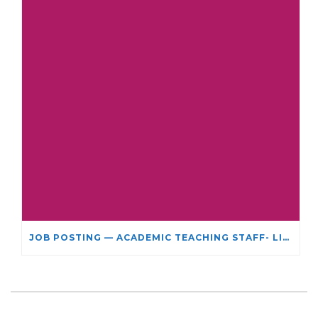
JOB POSTING — ACADEMIC TEACHING STAFF- LIMITED TERM APPOINTMENT: RELIGIOUS STUDIES