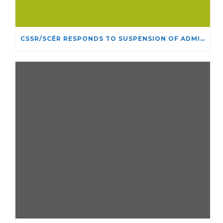
CSSR/SCÉR RESPONDS TO SUSPENSION OF ADMISSIONS IN YORK UNIVERSITY’S RELIGIOUS STUDIES PROGRAM