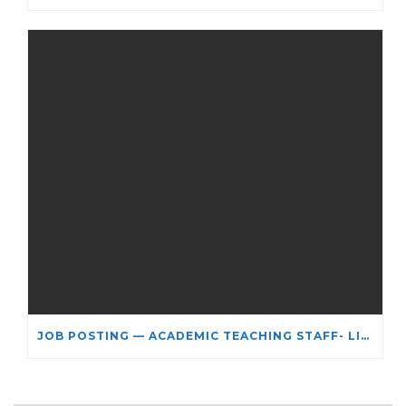
JOB POSTING — ACADEMIC TEACHING STAFF- LIMITED TERM APPOINTMENT: RELIGIOUS STUDIES