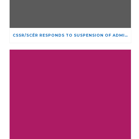
CSSR/SCÉR RESPONDS TO SUSPENSION OF ADMISSIONS IN YORK UNIVERSITY’S RELIGIOUS STUDIES PROGRAM