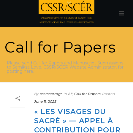
Call for Papers
Please send Call for Papers and Manuscript Submissions
to Samiksa Love, CSSR/SCÉR Website Administrator, for
posting here.
By
cssrscermgr
In
All
,
Call for Papers
Posted
June 11, 2023
« LES VISAGES DU
SACRÉ » — APPEL À
CONTRIBUTION POUR