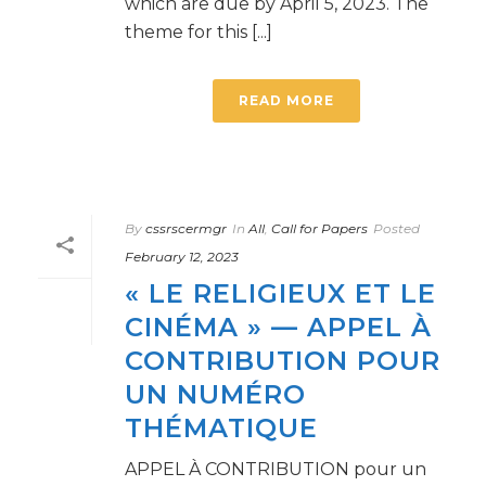
which are due by April 5, 2023. The
theme for this [...]
READ MORE
By
cssrscermgr
In
All
,
Call for Papers
Posted
February 12, 2023
« LE RELIGIEUX ET LE
CINÉMA » — APPEL À
CONTRIBUTION POUR
UN NUMÉRO
THÉMATIQUE
APPEL À CONTRIBUTION pour un