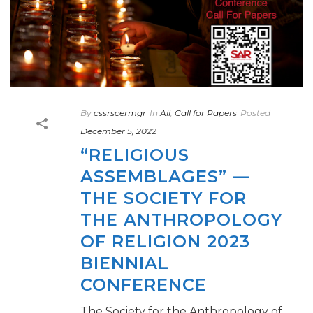
By
cssrscermgr
In
All
,
Call for Papers
Posted
December 5, 2022
“RELIGIOUS
ASSEMBLAGES” —
THE SOCIETY FOR
THE ANTHROPOLOGY
OF RELIGION 2023
BIENNIAL
CONFERENCE
The Society for the Anthropology of