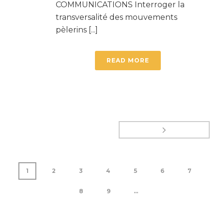
COMMUNICATIONS Interroger la
transversalité des mouvements
pèlerins [...]
READ MORE
1
2
3
4
5
6
7
8
9
...