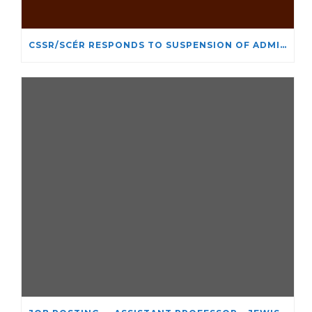
CSSR/SCÉR RESPONDS TO SUSPENSION OF ADMISSIONS IN YORK UNIVERSITY’S RELIGIOUS STUDIES PROGRAM