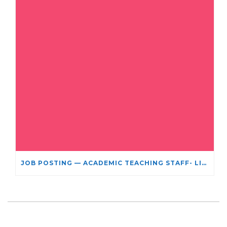
JOB POSTING — ACADEMIC TEACHING STAFF- LIMITED TERM APPOINTMENT: RELIGIOUS STUDIES