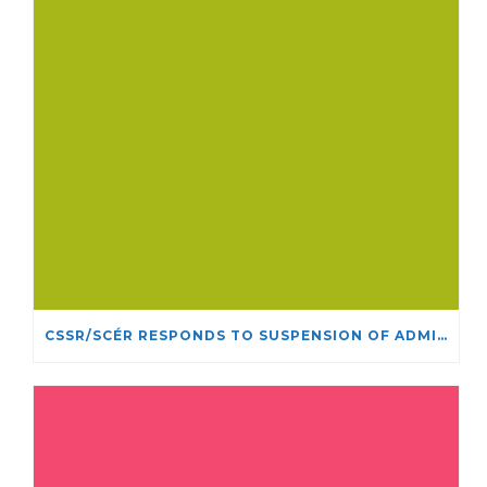
CSSR/SCÉR RESPONDS TO SUSPENSION OF ADMISSIONS IN YORK UNIVERSITY’S RELIGIOUS STUDIES PROGRAM