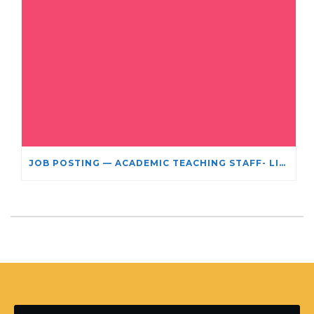
JOB POSTING — ACADEMIC TEACHING STAFF- LIMITED TERM APPOINTMENT: RELIGIOUS STUDIES