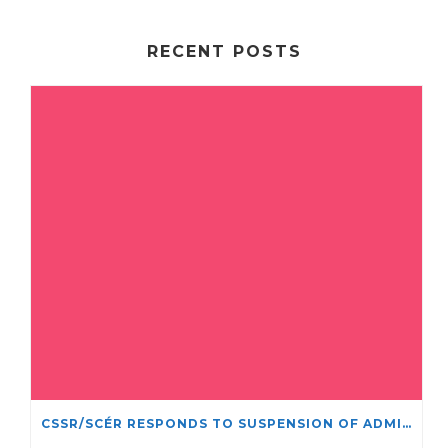
RECENT POSTS
CSSR/SCÉR RESPONDS TO SUSPENSION OF ADMISSIONS IN YORK UNIVERSITY’S RELIGIOUS STUDIES PROGRAM